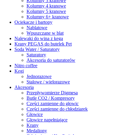
Kolumny 3 kranowe
Kolumny 4 kranowe
Kolumny 5 kranowe
Kolumny 6+ kranowe
Ociekacze i bartopy
Nablatowe
Wpuszczane w blat
Nalewaki do wina z kega
Krany PEGAS do butelek Pet
Soda Water / Saturatory
Saturatory
Akcesoria do saturatorów
Nitro coffee
Kegi
Jednorazowe
Stalowe / wielorazowe
Akcesoria
Przepływomierze Digmesa
Butle CO2 / Kompresory
Części zamienne do głowic
Części zamienne do chłodziarek
Głowice
Głowice napełniające
Krany
Medaliony