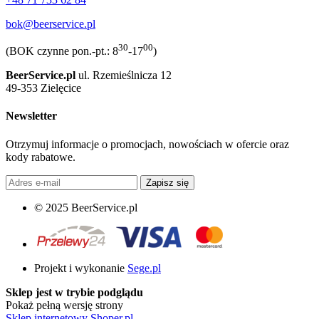
bok@beerservice.pl
30
00
(BOK czynne pon.-pt.: 8
-17
)
BeerService.pl
ul. Rzemieślnicza 12
49-353 Zielęcice
Newsletter
Otrzymuj informacje o promocjach, nowościach w ofercie oraz
kody rabatowe.
Zapisz się
© 2025 BeerService.pl
Projekt i wykonanie
Sege.pl
Sklep jest w trybie podglądu
Pokaż pełną wersję strony
Sklep internetowy Shoper.pl