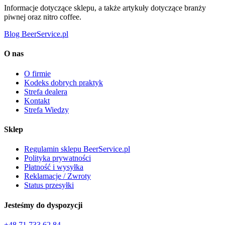
Informacje dotyczące sklepu, a także artykuły dotyczące branży
piwnej oraz nitro coffee.
Blog BeerService.pl
O nas
O firmie
Kodeks dobrych praktyk
Strefa dealera
Kontakt
Strefa Wiedzy
Sklep
Regulamin sklepu BeerService.pl
Polityka prywatności
Płatność i wysyłka
Reklamacje / Zwroty
Status przesyłki
Jesteśmy do dyspozycji
+48 71 733 62 84