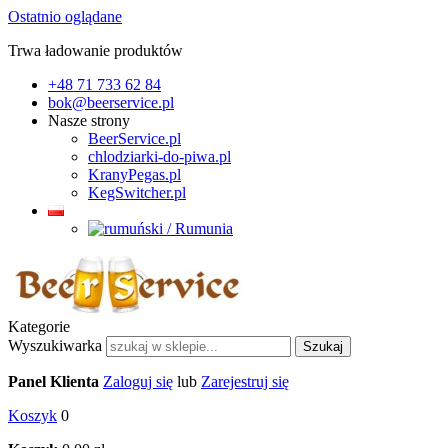
Ostatnio oglądane
Trwa ładowanie produktów
+48 71 733 62 84
bok@beerservice.pl
Nasze strony
BeerService.pl
chlodziarki-do-piwa.pl
KranyPegas.pl
KegSwitcher.pl
Kategorie
Wyszukiwarka
Szukaj
Panel Klienta
Zaloguj się
lub
Zarejestruj się
Koszyk
0