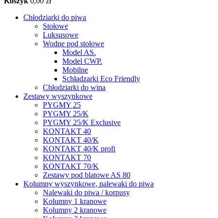
Koszyk
0,00 zł
Chłodziarki do piwa
Stołowe
Luksusowe
Wodne pod stołowe
Model AS.
Model CWP.
Mobilne
Schładzarki Eco Friendly
Chłodziarki do wina
Zestawy wyszynkowe
PYGMY 25
PYGMY 25/K
PYGMY 25/K Exclusive
KONTAKT 40
KONTAKT 40/K
KONTAKT 40/K profi
KONTAKT 70
KONTAKT 70/K
Zestawy pod blatowe AS 80
Kolumny wyszynkowe, nalewaki do piwa
Nalewaki do piwa / korpusy
Kolumny 1 kranowe
Kolumny 2 kranowe