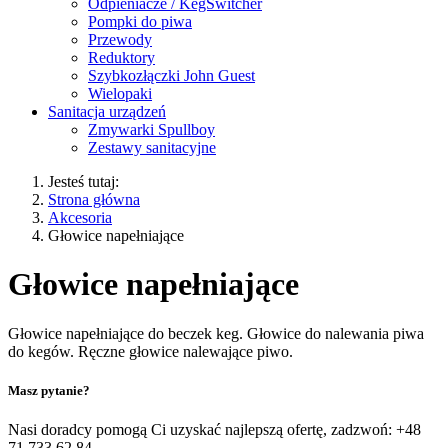
Odpieniacze / KegSwitcher
Pompki do piwa
Przewody
Reduktory
Szybkozłączki John Guest
Wielopaki
Sanitacja urządzeń
Zmywarki Spullboy
Zestawy sanitacyjne
Jesteś tutaj:
Strona główna
Akcesoria
Głowice napełniające
Głowice napełniające
Głowice napełniające do beczek keg. Głowice do nalewania piwa
do kegów. Ręczne głowice nalewające piwo.
Masz pytanie?
Nasi doradcy pomogą Ci uzyskać najlepszą ofertę, zadzwoń:
+48
71 733 62 84