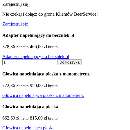
Zarejestruj się
Nie czekaj i dołącz do grona Klientów BeerService!
Zarejestruj się
Adapter napełniający do beczułek 5l
378,86 zł
466,00 zł
netto
brutto
Adapter napełniający do beczułek 5l
Do koszyka
Głowica napełniająca płaska z manometrem.
772,36 zł
950,00 zł
netto
brutto
Głowica napełniająca płaska z manometrem.
Głowica napełniająca płaska.
662,60 zł
815,00 zł
netto
brutto
Głowica napełniająca płaska.