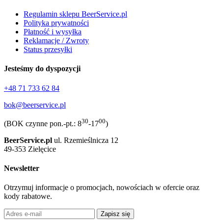
Regulamin sklepu BeerService.pl
Polityka prywatności
Płatność i wysyłka
Reklamacje / Zwroty
Status przesyłki
Jesteśmy do dyspozycji
+48 71 733 62 84
bok@beerservice.pl
30
00
(BOK czynne pon.-pt.: 8
-17
)
BeerService.pl
ul. Rzemieślnicza 12
49-353 Zielęcice
Newsletter
Otrzymuj informacje o promocjach, nowościach w ofercie oraz
kody rabatowe.
Zapisz się