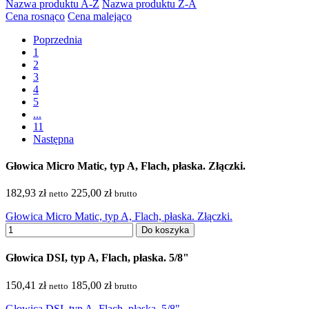
Nazwa produktu A-Z
Nazwa produktu Z-A
Cena rosnąco
Cena malejąco
Poprzednia
1
2
3
4
5
...
11
Następna
Głowica Micro Matic, typ A, Flach, płaska. Złączki.
182,93 zł
225,00 zł
netto
brutto
Głowica Micro Matic, typ A, Flach, płaska. Złączki.
Do koszyka
Głowica DSI, typ A, Flach, płaska. 5/8"
150,41 zł
185,00 zł
netto
brutto
Głowica DSI, typ A, Flach, płaska. 5/8"