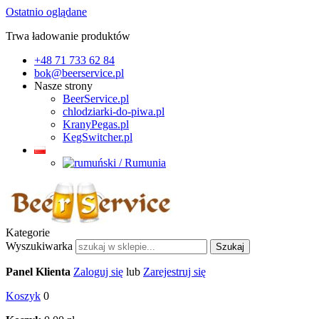
Ostatnio oglądane
Trwa ładowanie produktów
+48 71 733 62 84
bok@beerservice.pl
Nasze strony
BeerService.pl
chlodziarki-do-piwa.pl
KranyPegas.pl
KegSwitcher.pl
Kategorie
Wyszukiwarka
Szukaj
Panel Klienta
Zaloguj się
lub
Zarejestruj się
Koszyk
0