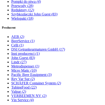
Pompki do piwa
(4)
Przewody
(28)
Reduktory
(12)
Szybkozłączki John Guest
(83)
Wielopaki
(18)
Producent
AEB
(2)
BeerService
(1)
Celli
(1)
DSI Getrankearmaturen GmbH
(17)
Inni producenci
(1)
John Guest
(83)
Lindr
(27)
Metrodispenser
(1)
Micro Matic
(10)
Pacific Beer Equipment
(3)
Rey Var Sur
(2)
SCHÄFER Container System
(2)
TubingFood
(22)
Valpar
(2)
VERBEEMEN NV
(2)
Vin Service
(4)