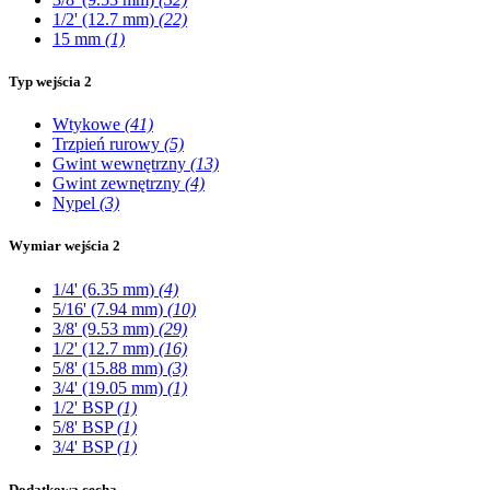
1/2' (12.7 mm)
(22)
15 mm
(1)
Typ wejścia 2
Wtykowe
(41)
Trzpień rurowy
(5)
Gwint wewnętrzny
(13)
Gwint zewnętrzny
(4)
Nypel
(3)
Wymiar wejścia 2
1/4' (6.35 mm)
(4)
5/16' (7.94 mm)
(10)
3/8' (9.53 mm)
(29)
1/2' (12.7 mm)
(16)
5/8' (15.88 mm)
(3)
3/4' (19.05 mm)
(1)
1/2' BSP
(1)
5/8' BSP
(1)
3/4' BSP
(1)
Dodatkowa cecha