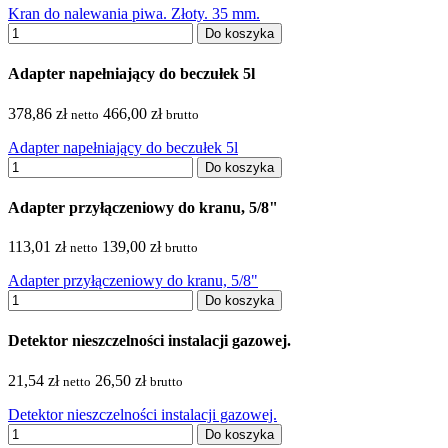
Kran do nalewania piwa. Złoty. 35 mm.
Do koszyka
Adapter napełniający do beczułek 5l
378,86 zł
466,00 zł
netto
brutto
Adapter napełniający do beczułek 5l
Do koszyka
Adapter przyłączeniowy do kranu, 5/8"
113,01 zł
139,00 zł
netto
brutto
Adapter przyłączeniowy do kranu, 5/8"
Do koszyka
Detektor nieszczelności instalacji gazowej.
21,54 zł
26,50 zł
netto
brutto
Detektor nieszczelności instalacji gazowej.
Do koszyka