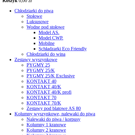
Koszyk
0,00 zł
Chłodziarki do piwa
Stołowe
Luksusowe
Wodne pod stołowe
Model AS.
Model CWP.
Mobilne
Schładzarki Eco Friendly
Chłodziarki do wina
Zestawy wyszynkowe
PYGMY 25
PYGMY 25/K
PYGMY 25/K Exclusive
KONTAKT 40
KONTAKT 40/K
KONTAKT 40/K profi
KONTAKT 70
KONTAKT 70/K
Zestawy pod blatowe AS 80
Kolumny wyszynkowe, nalewaki do piwa
Nalewaki do piwa / korpusy
Kolumny 1 kranowe
Kolumny 2 kranowe