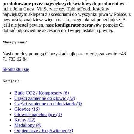
produkowane przez największych światowych producentów
-
m.in. John Guest, VinService czy TubingFood. Jesteśmy
największym sklepem z akcesoriami do wyszynku piwa w Polsce, z
pewnością znajdziesz więc u nas to, czego akurat potrzebujesz. A
jeśli nie jesteś pewien, nasz
konfigurator zestawów
pomoże Ci
dobrać odpowiednie akcesoria do Twojej instalacji piwnej.
Masz pytanie?
Nasi doradcy pomogą Ci uzyskać najlepszą ofertę, zadzwoń:
+48
71 733 62 84
Skontaktuj się
Kategorie
Butle CO2 / Kompresory
(6)
Części zamienne do głowic
(12)
Części zamienne do chłodziarek
(3)
Głowice
(16)
Głowice napełniające
(3)
Krany
(22)
Medaliony
(4)
Odpieniacze / KegSwitcher
(3)