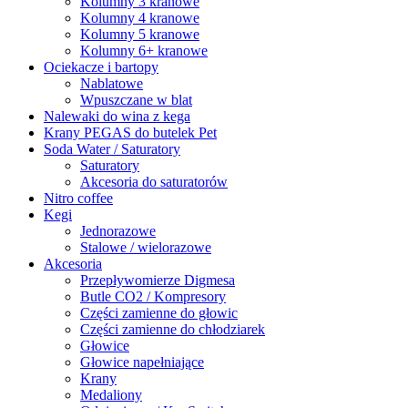
Kolumny 3 kranowe
Kolumny 4 kranowe
Kolumny 5 kranowe
Kolumny 6+ kranowe
Ociekacze i bartopy
Nablatowe
Wpuszczane w blat
Nalewaki do wina z kega
Krany PEGAS do butelek Pet
Soda Water / Saturatory
Saturatory
Akcesoria do saturatorów
Nitro coffee
Kegi
Jednorazowe
Stalowe / wielorazowe
Akcesoria
Przepływomierze Digmesa
Butle CO2 / Kompresory
Części zamienne do głowic
Części zamienne do chłodziarek
Głowice
Głowice napełniające
Krany
Medaliony