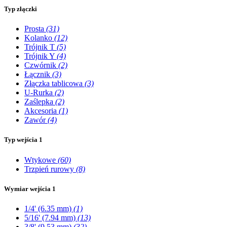
Typ złączki
Prosta
(31)
Kolanko
(12)
Trójnik T
(5)
Trójnik Y
(4)
Czwórnik
(2)
Łącznik
(3)
Złączka tablicowa
(3)
U-Rurka
(2)
Zaślepka
(2)
Akcesoria
(1)
Zawór
(4)
Typ wejścia 1
Wtykowe
(60)
Trzpień rurowy
(8)
Wymiar wejścia 1
1/4' (6.35 mm)
(1)
5/16' (7.94 mm)
(13)
3/8' (9.53 mm)
(32)