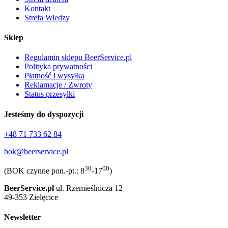
Kontakt
Strefa Wiedzy
Sklep
Regulamin sklepu BeerService.pl
Polityka prywatności
Płatność i wysyłka
Reklamacje / Zwroty
Status przesyłki
Jesteśmy do dyspozycji
+48 71 733 62 84
bok@beerservice.pl
30
00
(BOK czynne pon.-pt.: 8
-17
)
BeerService.pl
ul. Rzemieślnicza 12
49-353 Zielęcice
Newsletter