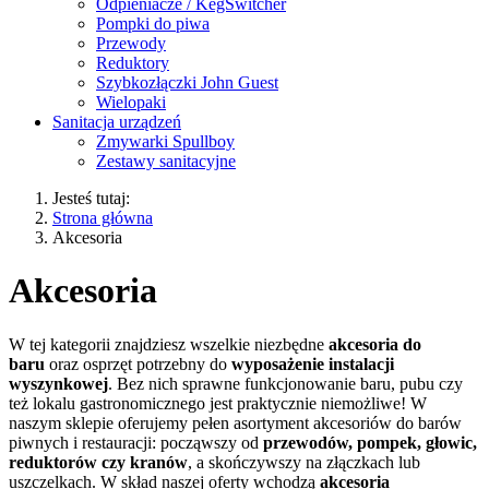
Odpieniacze / KegSwitcher
Pompki do piwa
Przewody
Reduktory
Szybkozłączki John Guest
Wielopaki
Sanitacja urządzeń
Zmywarki Spullboy
Zestawy sanitacyjne
Jesteś tutaj:
Strona główna
Akcesoria
Akcesoria
W tej kategorii znajdziesz wszelkie niezbędne
akcesoria do
baru
oraz osprzęt potrzebny do
wyposażenie instalacji
wyszynkowej
. Bez nich sprawne funkcjonowanie baru, pubu czy
też lokalu gastronomicznego jest praktycznie niemożliwe! W
naszym sklepie oferujemy pełen asortyment akcesoriów do barów
piwnych i restauracji: począwszy od
przewodów, pompek, głowic,
reduktorów czy kranów
, a skończywszy na złączkach lub
uszczelkach. W skład naszej oferty wchodzą
akcesoria