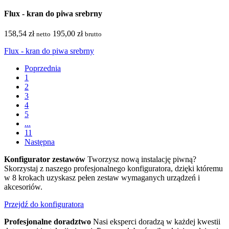
Flux - kran do piwa srebrny
158,54 zł
195,00 zł
netto
brutto
Flux - kran do piwa srebrny
Poprzednia
1
2
3
4
5
...
11
Następna
Konfigurator zestawów
Tworzysz nową instalację piwną?
Skorzystaj z naszego profesjonalnego konfiguratora, dzięki któremu
w 8 krokach uzyskasz pełen zestaw wymaganych urządzeń i
akcesoriów.
Przejdź do konfiguratora
Profesjonalne doradztwo
Nasi eksperci doradzą w każdej kwestii