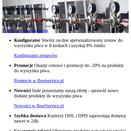
Konfigurator zestawów
skorzystaj ze zniżki
-8%
na zestawy
Przejdź do konfiguratora
Konfigurator
Stwórz on-line spersonalizowany zestaw do
wyszynku piwa w 8 krokach i uzyskaj 8% zniżki.
Konfigurator zestawów
Promocje
Okazje cenowe i promocje do -20% na produkty
do wyszynku piwa.
Promocje w Beerservice.pl
Nowości
Stale poszerzamy naszą ofertę - sprawdź nowo
dodane produkty do wyszynku piwa.
Nowości w BeerService.pl
Szybka dostawa
Kurierzy DHL i DPD zapewniają dostawę
nawet w 24h.
Gwarancja jakości
Oferujemy produkty najwyższej jakości