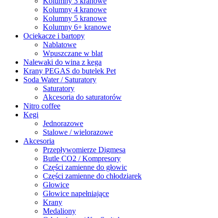
Kolumny 3 kranowe
Kolumny 4 kranowe
Kolumny 5 kranowe
Kolumny 6+ kranowe
Ociekacze i bartopy
Nablatowe
Wpuszczane w blat
Nalewaki do wina z kega
Krany PEGAS do butelek Pet
Soda Water / Saturatory
Saturatory
Akcesoria do saturatorów
Nitro coffee
Kegi
Jednorazowe
Stalowe / wielorazowe
Akcesoria
Przepływomierze Digmesa
Butle CO2 / Kompresory
Części zamienne do głowic
Części zamienne do chłodziarek
Głowice
Głowice napełniające
Krany
Medaliony