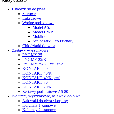
Koszyk
0,00 zł
Chłodziarki do piwa
Stołowe
Luksusowe
Wodne pod stołowe
Model AS.
Model CWP.
Mobilne
Schładzarki Eco Friendly
Chłodziarki do wina
Zestawy wyszynkowe
PYGMY 25
PYGMY 25/K
PYGMY 25/K Exclusive
KONTAKT 40
KONTAKT 40/K
KONTAKT 40/K profi
KONTAKT 70
KONTAKT 70/K
Zestawy pod blatowe AS 80
Kolumny wyszynkowe, nalewaki do piwa
Nalewaki do piwa / korpusy
Kolumny 1 kranowe
Kolumny 2 kranowe