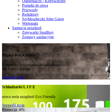
Odpieniacze / KegSwitcher
Pompki do piwa
Przewody
Reduktory
Szybkozłączki John Guest
Wielopaki
Sanitacja urządzeń
Zmywarki Spullboy
Zestawy sanitacyjne
Nowość
Pygmy Pro Kitchen
Elegancka schładzarka do zabudowy
dla Twojej kuchni
Sprawdź teraz
Schładzarki L I F E
nowa seria urządzeń Eco Friendly
Sprawdź teraz
Promocja -8%