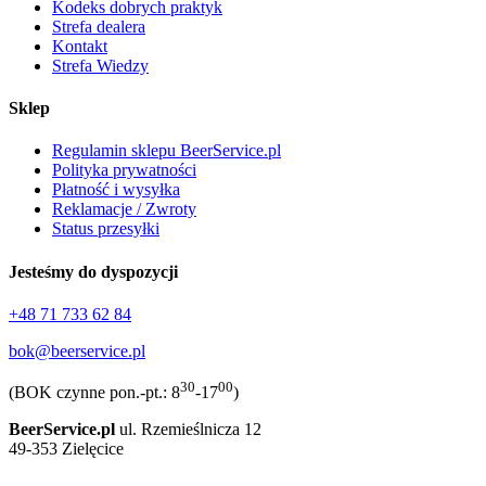
Kodeks dobrych praktyk
Strefa dealera
Kontakt
Strefa Wiedzy
Sklep
Regulamin sklepu BeerService.pl
Polityka prywatności
Płatność i wysyłka
Reklamacje / Zwroty
Status przesyłki
Jesteśmy do dyspozycji
+48 71 733 62 84
bok@beerservice.pl
30
00
(BOK czynne pon.-pt.: 8
-17
)
BeerService.pl
ul. Rzemieślnicza 12
49-353 Zielęcice