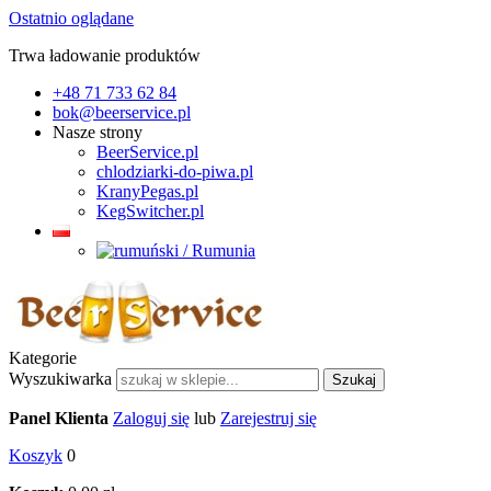
Ostatnio oglądane
Trwa ładowanie produktów
+48 71 733 62 84
bok@beerservice.pl
Nasze strony
BeerService.pl
chlodziarki-do-piwa.pl
KranyPegas.pl
KegSwitcher.pl
Kategorie
Wyszukiwarka
Szukaj
Panel Klienta
Zaloguj się
lub
Zarejestruj się
Koszyk
0