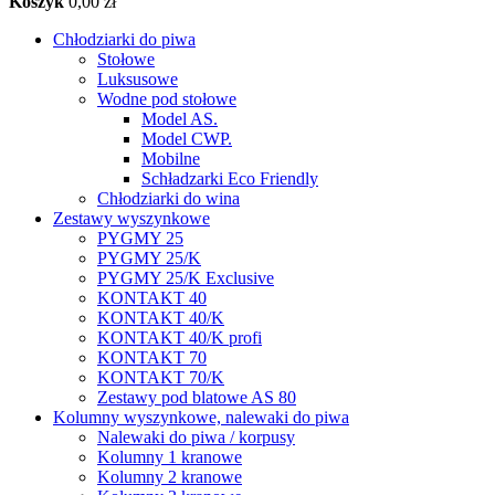
Koszyk
0,00 zł
Chłodziarki do piwa
Stołowe
Luksusowe
Wodne pod stołowe
Model AS.
Model CWP.
Mobilne
Schładzarki Eco Friendly
Chłodziarki do wina
Zestawy wyszynkowe
PYGMY 25
PYGMY 25/K
PYGMY 25/K Exclusive
KONTAKT 40
KONTAKT 40/K
KONTAKT 40/K profi
KONTAKT 70
KONTAKT 70/K
Zestawy pod blatowe AS 80
Kolumny wyszynkowe, nalewaki do piwa
Nalewaki do piwa / korpusy
Kolumny 1 kranowe
Kolumny 2 kranowe