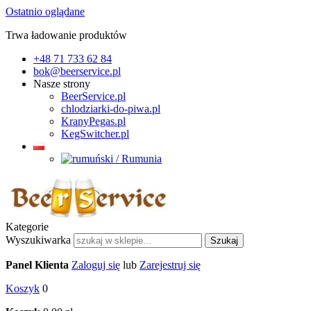
Ostatnio oglądane
Trwa ładowanie produktów
+48 71 733 62 84
bok@beerservice.pl
Nasze strony
BeerService.pl
chlodziarki-do-piwa.pl
KranyPegas.pl
KegSwitcher.pl
Kategorie
Wyszukiwarka
Szukaj
Panel Klienta
Zaloguj się
lub
Zarejestruj się
Koszyk
0