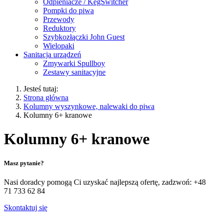
Odpieniacze / KegSwitcher
Pompki do piwa
Przewody
Reduktory
Szybkozłączki John Guest
Wielopaki
Sanitacja urządzeń
Zmywarki Spullboy
Zestawy sanitacyjne
Jesteś tutaj:
Strona główna
Kolumny wyszynkowe, nalewaki do piwa
Kolumny 6+ kranowe
Kolumny 6+ kranowe
Masz pytanie?
Nasi doradcy pomogą Ci uzyskać najlepszą ofertę, zadzwoń:
+48
71 733 62 84
Skontaktuj się