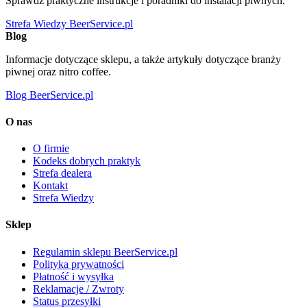
Sprawdź praktyczne instrukcje i poradniki do instalacji piwnych.
Strefa Wiedzy BeerService.pl
Blog
Informacje dotyczące sklepu, a także artykuły dotyczące branży
piwnej oraz nitro coffee.
Blog BeerService.pl
O nas
O firmie
Kodeks dobrych praktyk
Strefa dealera
Kontakt
Strefa Wiedzy
Sklep
Regulamin sklepu BeerService.pl
Polityka prywatności
Płatność i wysyłka
Reklamacje / Zwroty
Status przesyłki