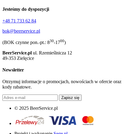
Jesteśmy do dyspozycji
+48 71 733 62 84
bok@beerservice.pl
30
00
(BOK czynne pon.-pt.: 8
-17
)
BeerService.pl
ul. Rzemieślnicza 12
49-353 Zielęcice
Newsletter
Otrzymuj informacje o promocjach, nowościach w ofercie oraz
kody rabatowe.
Zapisz się
© 2025 BeerService.pl
Projekt i wykonanie
Sege.pl