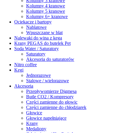
Kolumny 3 kranowe
Kolumny 4 kranowe
Kolumny 5 kranowe
Kolumny 6+ kranowe
Ociekacze i bartopy
Nablatowe
Wpuszczane w blat
Nalewaki do wina z kega
Krany PEGAS do butelek Pet
Soda Water / Saturatory
Saturatory
Akcesoria do saturatorów
Nitro coffee
Kegi
Jednorazowe
Stalowe / wielorazowe
Akcesoria
Przepływomierze Digmesa
Butle CO2 / Kompresory
Części zamienne do głowic
Części zamienne do chłodziarek
Głowice
Głowice napełniające
Krany
Medaliony