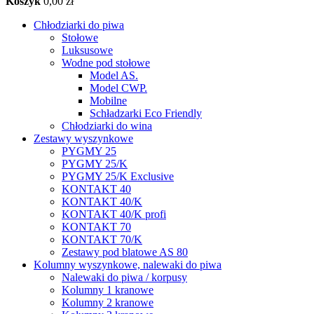
Koszyk
0,00 zł
Chłodziarki do piwa
Stołowe
Luksusowe
Wodne pod stołowe
Model AS.
Model CWP.
Mobilne
Schładzarki Eco Friendly
Chłodziarki do wina
Zestawy wyszynkowe
PYGMY 25
PYGMY 25/K
PYGMY 25/K Exclusive
KONTAKT 40
KONTAKT 40/K
KONTAKT 40/K profi
KONTAKT 70
KONTAKT 70/K
Zestawy pod blatowe AS 80
Kolumny wyszynkowe, nalewaki do piwa
Nalewaki do piwa / korpusy
Kolumny 1 kranowe
Kolumny 2 kranowe