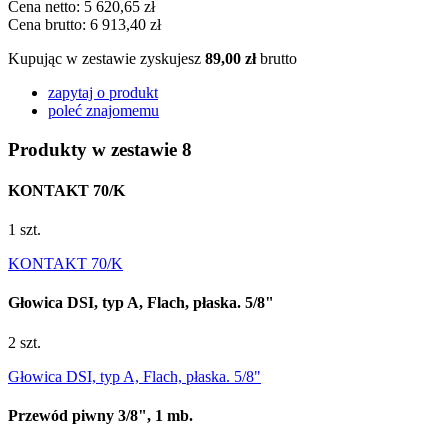
Cena netto:
5 620,65 zł
Cena brutto:
6 913,40 zł
Kupując w zestawie zyskujesz
89,00 zł
brutto
zapytaj o produkt
poleć znajomemu
Produkty w zestawie
8
KONTAKT 70/K
1 szt.
KONTAKT 70/K
Głowica DSI, typ A, Flach, płaska. 5/8"
2 szt.
Głowica DSI, typ A, Flach, płaska. 5/8"
Przewód piwny 3/8", 1 mb.