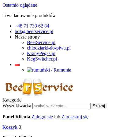
Ostatnio oglądane
Trwa ładowanie produktów
+48 71 733 62 84
bok@beerservice.pl
Nasze strony
BeerService.pl
chlodziarki-do-piwa.pl
KranyPegas.pl
KegSwitcher.pl
Kategorie
Wyszukiwarka
Szukaj
Panel Klienta
Zaloguj się
lub
Zarejestruj się
Koszyk
0