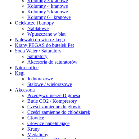
Kolumny 3 kranowe
Kolumny 4 kranowe
Kolumny 5 kranowe
Kolumny 6+ kranowe
Ociekacze i bartopy
Nablatowe
Wpuszczane w blat
Nalewaki do wina z kega
Krany PEGAS do butelek Pet
Soda Water / Saturatory
Saturatory
Akcesoria do saturatorów
Nitro coffee
Kegi
Jednorazowe
Stalowe / wielorazowe
Akcesoria
Przepływomierze Digmesa
Butle CO2 / Kompresory
Części zamienne do głowic
Części zamienne do chłodziarek
Głowice
Głowice napełniające
Krany
Medaliony