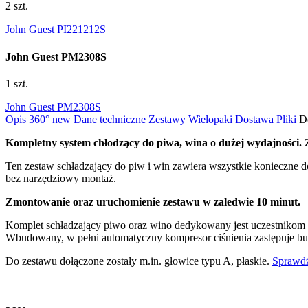
2 szt.
John Guest PI221212S
John Guest PM2308S
1 szt.
John Guest PM2308S
Opis
360°
new
Dane techniczne
Zestawy
Wielopaki
Dostawa
Pliki
D
Kompletny system chłodzący do piwa, wina o dużej wydajności.
Z
Ten zestaw schładzający do piw i win zawiera wszystkie konieczne 
bez narzędziowy montaż.
Zmontowanie oraz uruchomienie zestawu w zaledwie 10 minut.
Komplet schładzający piwo oraz wino dedykowany jest uczestnikom i
Wbudowany, w pełni automatyczny kompresor ciśnienia zastępuje bu
Do zestawu dołączone zostały m.in. głowice typu A, płaskie.
Sprawdź