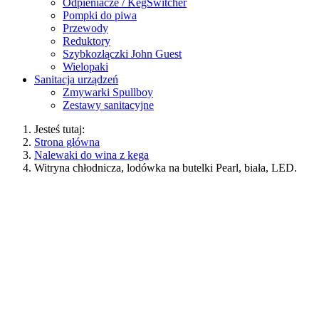
Odpieniacze / KegSwitcher
Pompki do piwa
Przewody
Reduktory
Szybkozłączki John Guest
Wielopaki
Sanitacja urządzeń
Zmywarki Spullboy
Zestawy sanitacyjne
Jesteś tutaj:
Strona główna
Nalewaki do wina z kega
Witryna chłodnicza, lodówka na butelki Pearl, biała, LED.