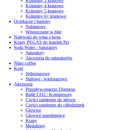
Kolumny 3 kranowe
Kolumny 4 kranowe
Kolumny 5 kranowe
Kolumny 6+ kranowe
Ociekacze i bartopy
Nablatowe
Wpuszczane w blat
Nalewaki do wina z kega
Krany PEGAS do butelek Pet
Soda Water / Saturatory
Saturatory
Akcesoria do saturatorów
Nitro coffee
Kegi
Jednorazowe
Stalowe / wielorazowe
Akcesoria
Przepływomierze Digmesa
Butle CO2 / Kompresory
Części zamienne do głowic
Części zamienne do chłodziarek
Głowice
Głowice napełniające
Krany
Medaliony