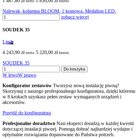
1 487,80 zł
1 830,00 zł
netto
brutto
Nalewak, kolumna BLOOM, 1 kranowa. Medalion LED.
zobacz więcej
SOUDEK 35
Lindr
4 243,90 zł
5 220,00 zł
netto
brutto
SOUDEK 35
Do koszyka
W lewo
W prawo
Konfigurator zestawów
Tworzysz nową instalację piwną?
Skorzystaj z naszego profesjonalnego konfiguratora, dzięki któremu
w 8 krokach uzyskasz pełen zestaw wymaganych urządzeń i
akcesoriów.
Przejdź do konfiguratora
Profesjonalne doradztwo
Nasi eksperci doradzą w każdej kwestii
dotyczącej instalacji piwnej. Pomogą dobrać najbardziej wydajne i
optymalne rozwiązania dopasowane do Państwa potrzeb.