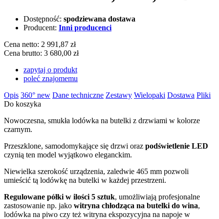
Dostępność:
spodziewana dostawa
Producent:
Inni producenci
Cena netto:
2 991,87 zł
Cena brutto:
3 680,00 zł
zapytaj o produkt
poleć znajomemu
Opis
360°
new
Dane techniczne
Zestawy
Wielopaki
Dostawa
Pliki
Do koszyka
Nowoczesna, smukła lodówka na butelki z drzwiami w kolorze
czarnym.
Przeszklone, samodomykające się drzwi oraz
podświetlenie LED
czynią ten model wyjątkowo eleganckim.
Niewielka szerokość urządzenia, zaledwie 465 mm pozwoli
umieścić tą lodówkę na butelki w każdej przestrzeni.
Regulowane półki w ilości 5 sztuk
, umożliwiają profesjonalne
zastosowanie np. jako
witryna chłodząca na butelki do wina
,
lodówka na piwo czy też witryna ekspozycyjna na napoje w