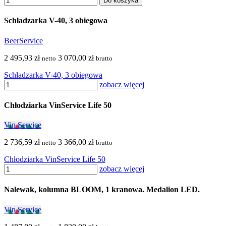
Do koszyka
Schładzarka V-40, 3 obiegowa
BeerService
2 495,93 zł
3 070,00 zł
netto
brutto
Schładzarka V-40, 3 obiegowa
zobacz więcej
Chłodziarka VinService Life 50
Vin Service
2 736,59 zł
3 366,00 zł
netto
brutto
Chłodziarka VinService Life 50
zobacz więcej
Nalewak, kolumna BLOOM, 1 kranowa. Medalion LED.
Vin Service