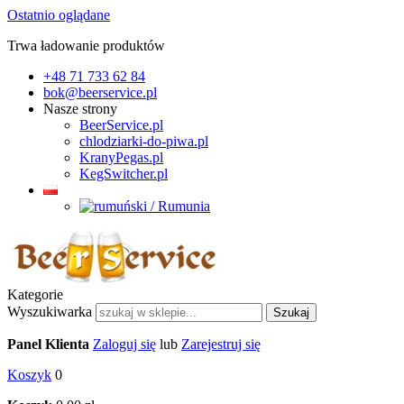
Ostatnio oglądane
Trwa ładowanie produktów
+48 71 733 62 84
bok@beerservice.pl
Nasze strony
BeerService.pl
chlodziarki-do-piwa.pl
KranyPegas.pl
KegSwitcher.pl
Kategorie
Wyszukiwarka
Szukaj
Panel Klienta
Zaloguj się
lub
Zarejestruj się
Koszyk
0