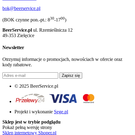
bok@beerservice.pl
30
00
(BOK czynne pon.-pt.: 8
-17
)
BeerService.pl
ul. Rzemieślnicza 12
49-353 Zielęcice
Newsletter
Otrzymuj informacje o promocjach, nowościach w ofercie oraz
kody rabatowe.
Zapisz się
© 2025 BeerService.pl
Projekt i wykonanie
Sege.pl
Sklep jest w trybie podglądu
Pokaż pełną wersję strony
Sklep internetowy Shoper.pl