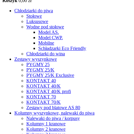
Koszyk
0,00 zł
Chłodziarki do piwa
Stołowe
Luksusowe
Wodne pod stołowe
Model AS.
Model CWP.
Mobilne
Schładzarki Eco Friendly
Chłodziarki do wina
Zestawy wyszynkowe
PYGMY 25
PYGMY 25/K
PYGMY 25/K Exclusive
KONTAKT 40
KONTAKT 40/K
KONTAKT 40/K profi
KONTAKT 70
KONTAKT 70/K
Zestawy pod blatowe AS 80
Kolumny wyszynkowe, nalewaki do piwa
Nalewaki do piwa / korpusy
Kolumny 1 kranowe
Kolumny 2 kranowe