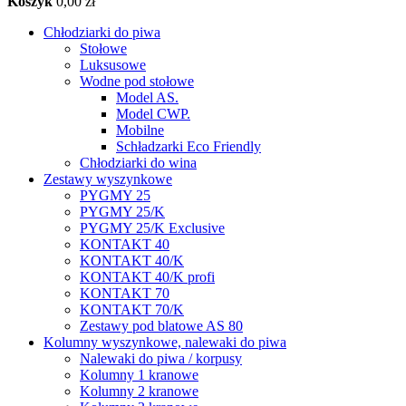
Koszyk
0,00 zł
Chłodziarki do piwa
Stołowe
Luksusowe
Wodne pod stołowe
Model AS.
Model CWP.
Mobilne
Schładzarki Eco Friendly
Chłodziarki do wina
Zestawy wyszynkowe
PYGMY 25
PYGMY 25/K
PYGMY 25/K Exclusive
KONTAKT 40
KONTAKT 40/K
KONTAKT 40/K profi
KONTAKT 70
KONTAKT 70/K
Zestawy pod blatowe AS 80
Kolumny wyszynkowe, nalewaki do piwa
Nalewaki do piwa / korpusy
Kolumny 1 kranowe
Kolumny 2 kranowe