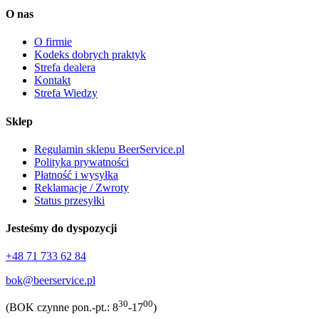
O nas
O firmie
Kodeks dobrych praktyk
Strefa dealera
Kontakt
Strefa Wiedzy
Sklep
Regulamin sklepu BeerService.pl
Polityka prywatności
Płatność i wysyłka
Reklamacje / Zwroty
Status przesyłki
Jesteśmy do dyspozycji
+48 71 733 62 84
bok@beerservice.pl
30
00
(BOK czynne pon.-pt.: 8
-17
)