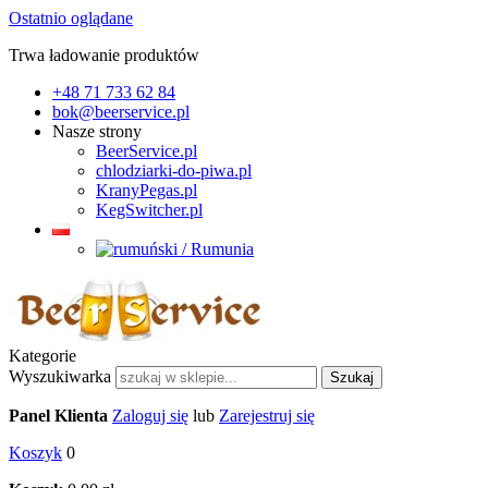
Ostatnio oglądane
Trwa ładowanie produktów
+48 71 733 62 84
bok@beerservice.pl
Nasze strony
BeerService.pl
chlodziarki-do-piwa.pl
KranyPegas.pl
KegSwitcher.pl
Kategorie
Wyszukiwarka
Szukaj
Panel Klienta
Zaloguj się
lub
Zarejestruj się
Koszyk
0