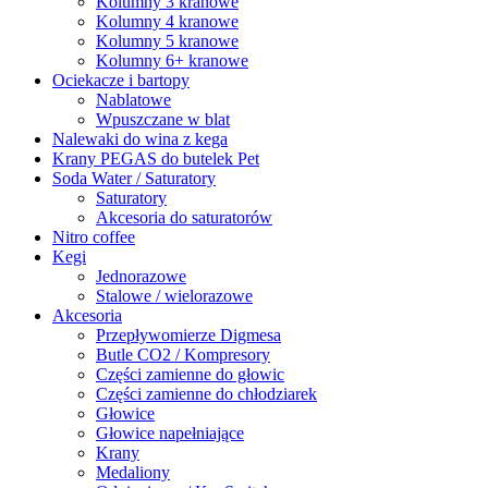
Kolumny 3 kranowe
Kolumny 4 kranowe
Kolumny 5 kranowe
Kolumny 6+ kranowe
Ociekacze i bartopy
Nablatowe
Wpuszczane w blat
Nalewaki do wina z kega
Krany PEGAS do butelek Pet
Soda Water / Saturatory
Saturatory
Akcesoria do saturatorów
Nitro coffee
Kegi
Jednorazowe
Stalowe / wielorazowe
Akcesoria
Przepływomierze Digmesa
Butle CO2 / Kompresory
Części zamienne do głowic
Części zamienne do chłodziarek
Głowice
Głowice napełniające
Krany
Medaliony