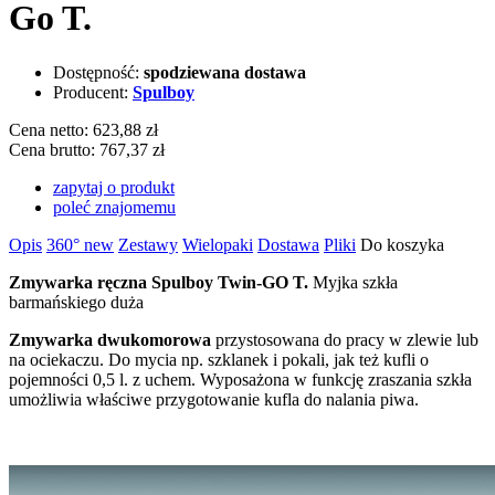
Go T.
Dostępność:
spodziewana dostawa
Producent:
Spulboy
Cena netto:
623,88 zł
Cena brutto:
767,37 zł
zapytaj o produkt
poleć znajomemu
Opis
360°
new
Zestawy
Wielopaki
Dostawa
Pliki
Do koszyka
Zmywarka ręczna Spulboy Twin-GO T.
Myjka szkła
barmańskiego duża
Zmywarka dwukomorowa
przystosowana do pracy w zlewie lub
na ociekaczu. Do mycia np. szklanek i pokali, jak też kufli o
pojemności 0,5 l. z uchem. Wyposażona w funkcję zraszania szkła
umożliwia właściwe przygotowanie kufla do nalania piwa.