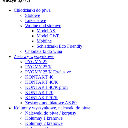
Koszyk
0,00 zł
Chłodziarki do piwa
Stołowe
Luksusowe
Wodne pod stołowe
Model AS.
Model CWP.
Mobilne
Schładzarki Eco Friendly
Chłodziarki do wina
Zestawy wyszynkowe
PYGMY 25
PYGMY 25/K
PYGMY 25/K Exclusive
KONTAKT 40
KONTAKT 40/K
KONTAKT 40/K profi
KONTAKT 70
KONTAKT 70/K
Zestawy pod blatowe AS 80
Kolumny wyszynkowe, nalewaki do piwa
Nalewaki do piwa / korpusy
Kolumny 1 kranowe
Kolumny 2 kranowe