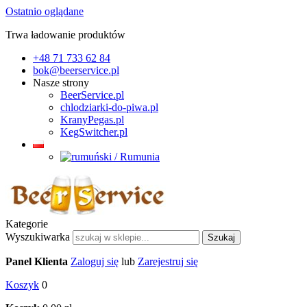
Ostatnio oglądane
Trwa ładowanie produktów
+48 71 733 62 84
bok@beerservice.pl
Nasze strony
BeerService.pl
chlodziarki-do-piwa.pl
KranyPegas.pl
KegSwitcher.pl
Kategorie
Wyszukiwarka
Szukaj
Panel Klienta
Zaloguj się
lub
Zarejestruj się
Koszyk
0