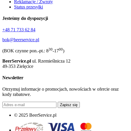
Reklamacje / Zwroty
Status przesyłki
Jesteśmy do dyspozycji
+48 71 733 62 84
bok@beerservice.pl
30
00
(BOK czynne pon.-pt.: 8
-17
)
BeerService.pl
ul. Rzemieślnicza 12
49-353 Zielęcice
Newsletter
Otrzymuj informacje o promocjach, nowościach w ofercie oraz
kody rabatowe.
Zapisz się
© 2025 BeerService.pl