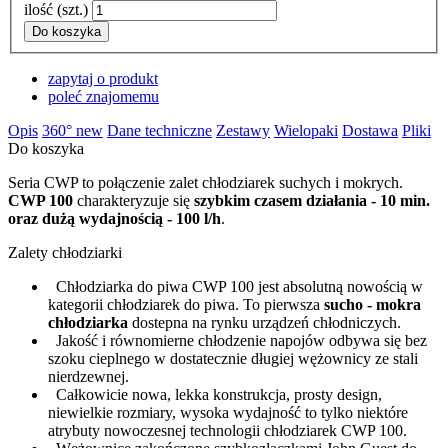
ilość (szt.)
Do koszyka
zapytaj o produkt
poleć znajomemu
Opis
360°
new
Dane techniczne
Zestawy
Wielopaki
Dostawa
Pliki
Do koszyka
Seria CWP to połączenie zalet chłodziarek suchych i mokrych.
CWP 100
charakteryzuje się
szybkim czasem działania - 10 min.
oraz dużą wydajnością - 100 l/h
.
Zalety chłodziarki
Chłodziarka do piwa CWP 100 jest absolutną nowością w
kategorii chłodziarek do piwa. To pierwsza
sucho - mokra
chłodziarka
dostepna na rynku urządzeń chłodniczych.
Jakość i równomierne chłodzenie napojów odbywa się bez
szoku cieplnego w dostatecznie długiej wężownicy ze stali
nierdzewnej.
Całkowicie nowa, lekka konstrukcja, prosty design,
niewielkie rozmiary, wysoka wydajność to tylko niektóre
atrybuty nowoczesnej technologii chłodziarek CWP 100.