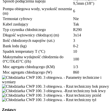
Sposób podłączenia napoju
9,5mm (3/8")
Pompa obiegowa wody, wysokość noszenia
6
(m)
Termostat cyfrowy
Nie
Kabel zasilający
Tak
Typ czynnika chłodniczego
R290
Długość wężownicy chłodzącej (m)
3x14
Ilość chłodzonych napojów (szt.)
3
Bank lodu (kg)
0-2
Spadek temperatury T (°C)
10
Maksymalna wydajność chłodzenia do
100
0°C/TK45°C (l/h)
Moc agregatu chłodzącego (KM)
1/3
Moc agregatu chłodzącego (W)
860
Zestawy