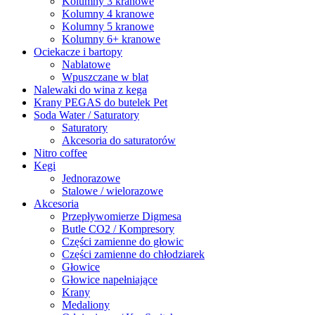
Kolumny 3 kranowe
Kolumny 4 kranowe
Kolumny 5 kranowe
Kolumny 6+ kranowe
Ociekacze i bartopy
Nablatowe
Wpuszczane w blat
Nalewaki do wina z kega
Krany PEGAS do butelek Pet
Soda Water / Saturatory
Saturatory
Akcesoria do saturatorów
Nitro coffee
Kegi
Jednorazowe
Stalowe / wielorazowe
Akcesoria
Przepływomierze Digmesa
Butle CO2 / Kompresory
Części zamienne do głowic
Części zamienne do chłodziarek
Głowice
Głowice napełniające
Krany
Medaliony