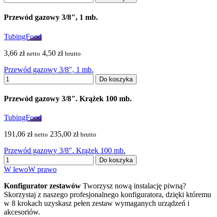
Przewód gazowy 3/8", 1 mb.
TubingFood
3,66 zł
4,50 zł
netto
brutto
Przewód gazowy 3/8", 1 mb.
Do koszyka
Przewód gazowy 3/8". Krążek 100 mb.
TubingFood
191,06 zł
235,00 zł
netto
brutto
Przewód gazowy 3/8". Krążek 100 mb.
Do koszyka
W lewo
W prawo
Konfigurator zestawów
Tworzysz nową instalację piwną?
Skorzystaj z naszego profesjonalnego konfiguratora, dzięki któremu
w 8 krokach uzyskasz pełen zestaw wymaganych urządzeń i
akcesoriów.