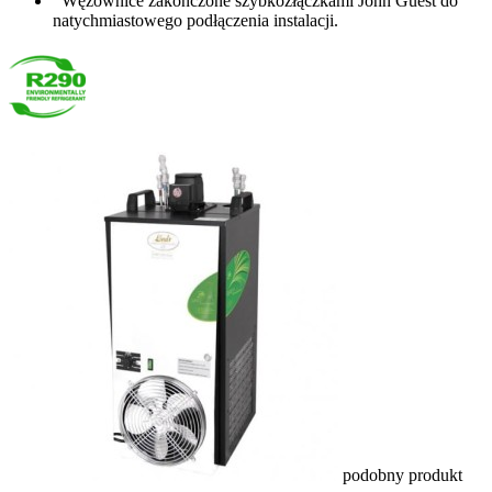
Wężownice zakończone szybkozłączkami John Guest do
natychmiastowego podłączenia instalacji.
podobny produkt