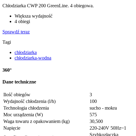
Chłodziarka CWP 200 GreenLine. 4 obiegowa.
Większa wydajność
4 obiegi
Sprawdź teraz
Tagi
chłodziarka
chłodziarka-wodna
360°
Dane techniczne
Ilość obiegów
3
Wydajność chłodzenia (l/h)
100
Technologia chłodzenia
sucho - mokra
Moc urządzenia (W)
575
Waga towaru z opakowaniem (kg)
30,500
Napięcie
220-240V 50Hz~1
Szybkozłączka