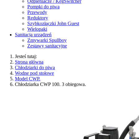
Odpieniacze / KegSwitcher
Pompki do piwa
Przewody
Reduktory
Szybkozłączki John Guest
Wielopaki
Sanitacja urządzeń
Zmywarki Spullboy
Zestawy sanitacyjne
Jesteś tutaj:
Strona główna
Chłodziarki do piwa
Wodne pod stołowe
Model CWP.
Chłodziarka CWP 100. 3 obiegowa.